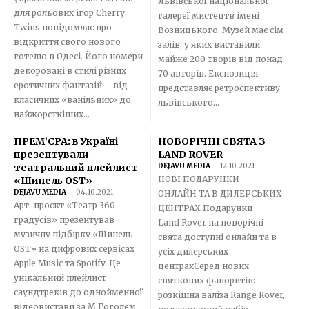
Львівської національної
для рольових ігор Cherry
галереї мистецтв імені
Twins повідомляє про
Возницького. Музей має сім
відкриття свого нового
залів, у яких виставили
готелю в Одесі. Його номери
майже 200 творів від понад
декоровані в стилі різних
70 авторів. Експозиція
еротичних фантазій – від
представляє ретроспективу
класичних «ванільних» до
львівського...
найжорсткіших...
ПРЕМ’ЄРА: в Україні
НОВОРІЧНІ СВЯТА З
презентували
LAND ROVER
театральний плейлист
DEJAVU MEDIA
-
12.10.2021
НОВІ ПОДАРУНКИ
«Шинель OST»
DEJAVU MEDIA
-
04.10.2021
ОНЛАЙН ТА В ДИЛЕРСЬКИХ
Арт-проєкт «Театр 360
ЦЕНТРАХ Подарунки
градусів» презентував
Land Rover на новорічні
музичну підбірку «Шинель
свята доступні онлайн та в
OST» на цифрових сервісах
усіх дилерських
Apple Music та Spotify. Це
центрахСеред нових
унікальний плейлист
святкових фаворитів:
саундтреків до однойменної
розкішна валіза Range Rover,
відеовистави за М.Гоголем