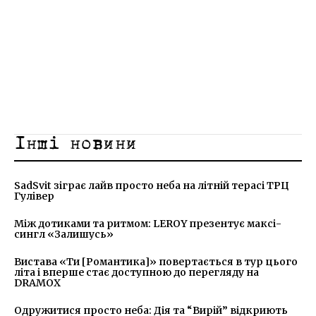
Інші новини
SadSvit зіграє лайв просто неба на літній терасі ТРЦ
Гулівер
Між дотиками та ритмом: LEROY презентує максі-
сингл «Залишусь»
Вистава «Ти [Романтика]» повертається в тур цього
літа і вперше стає доступною до перегляду на
DRAMOX
Одружитися просто неба: Дія та “Вирій” відкриють