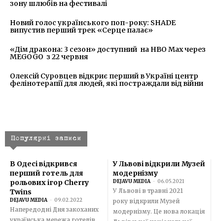
зону шлюбів на фестивалі
Новий голос українського поп-року: SHADE
випустив перший трек «Серце палає»
«Дім дракона: 3 сезон» доступний на HBO Max через
MEGOGO з 22 червня
Олексій Суровцев відкриє перший в Україні центр
фелінотерапії для людей, які постраждали від війни
Популярні записи
В Одесі відкрився
У Львові відкрили Музей
перший готель для
модернізму
рольових ігор Cherry
DEJAVU MEDIA
-
06.05.2021
У Львові в травні 2021
Twins
DEJAVU MEDIA
-
09.02.2022
року відкрили Музей
Напередодні Дня закоханих
модернізму. Це нова локація
українська мережа готелів