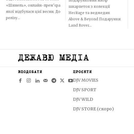
подарунковий набір
«Шинель», онлайн-прем’єра
шкарпеток з колекції
якої відбулася цієї весни. До
Heritage та ведмедик
релізу...
Above & Beyond Подарунки
Land Rover...
ДЕЖАВЮ МЕДІА
ВПОДОБАТИ
ПРОЄКТИ
DJV MOVIES
DJV SPORT
DJV WILD
DJV STORE (скоро)