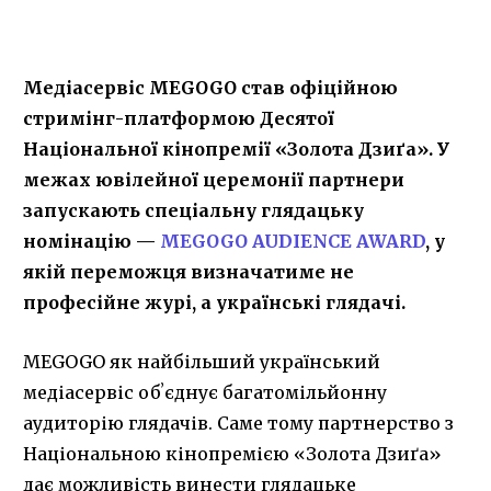
Медіасервіс MEGOGO став офіційною
стримінг-платформою Десятої
Національної кінопремії «Золота Дзиґа». У
межах ювілейної церемонії партнери
запускають спеціальну глядацьку
номінацію —
MEGOGO AUDIENCE AWARD
, у
якій переможця визначатиме не
професійне журі, а українські глядачі.
MEGOGO як найбільший український
медіасервіс обʼєднує багатомільйонну
аудиторію глядачів. Саме тому партнерство з
Національною кінопремією «Золота Дзиґа»
дає можливість винести глядацьке