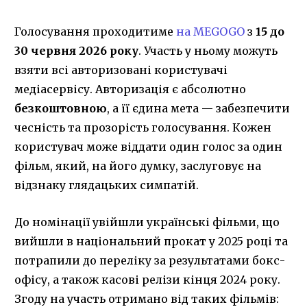
Голосування проходитиме
на MEGOGO
з
15 до
30 червня 2026 року
. Участь у ньому можуть
взяти всі авторизовані користувачі
медіасервісу. Авторизація є абсолютно
безкоштовною
, а її єдина мета — забезпечити
чесність та прозорість голосування. Кожен
користувач може віддати один голос за один
фільм, який, на його думку, заслуговує на
відзнаку глядацьких симпатій.
До номінації увійшли українські фільми, що
вийшли в національний прокат у 2025 році та
потрапили до переліку за результатами бокс-
офісу, а також касові релізи кінця 2024 року.
Згоду на участь отримано від таких фільмів: