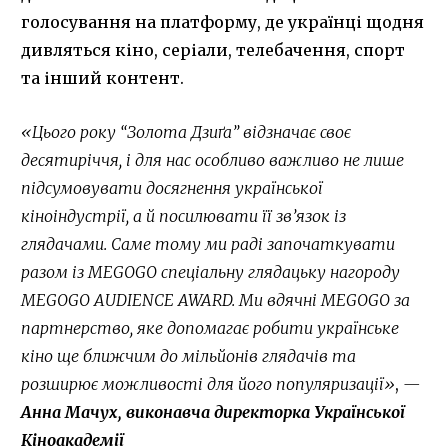
голосування на платформу, де українці щодня
дивляться кіно, серіали, телебачення, спорт
та інший контент.
«Цього року “Золота Дзиґа” відзначає своє
десятиріччя, і для нас особливо важливо не лише
підсумовувати досягнення української
кіноіндустрії, а й посилювати її зв’язок із
глядачами. Саме тому ми раді започаткувати
разом із MEGOGO спеціальну глядацьку нагороду
MEGOGO AUDIENCE AWARD. Ми вдячні MEGOGO за
партнерство, яке допомагає робити українське
кіно ще ближчим до мільйонів глядачів та
розширює можливості для його популяризації»
,
—
Анна Мачух, виконавча директорка Української
Кіноакадемії