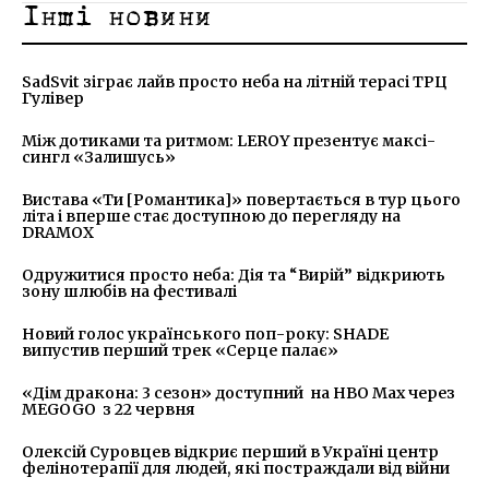
Інші новини
SadSvit зіграє лайв просто неба на літній терасі ТРЦ
Гулівер
Між дотиками та ритмом: LEROY презентує максі-
сингл «Залишусь»
Вистава «Ти [Романтика]» повертається в тур цього
літа і вперше стає доступною до перегляду на
DRAMOX
Одружитися просто неба: Дія та “Вирій” відкриють
зону шлюбів на фестивалі
Новий голос українського поп-року: SHADE
випустив перший трек «Серце палає»
«Дім дракона: 3 сезон» доступний на HBO Max через
MEGOGO з 22 червня
Олексій Суровцев відкриє перший в Україні центр
фелінотерапії для людей, які постраждали від війни