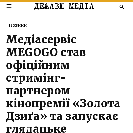
ДЕЖАВЮ МЕДІА
Новини
Медіасервіс
MEGOGO став
офіційним
стримінг-
партнером
кінопремії «Золота
Дзиґа» та запускає
глядацьке