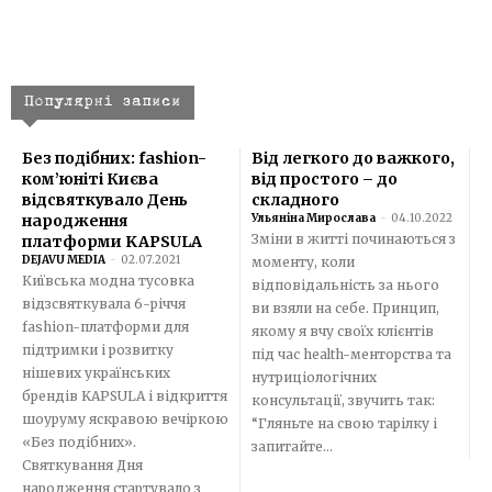
Популярні записи
Без подібних: fashion-
Від легкого до важкого,
ком’юніті Києва
від простого – до
відсвяткувало День
складного
народження
Ульяніна Мирослава
-
04.10.2022
Зміни в житті починаються з
платформи KAPSULA
DEJAVU MEDIA
-
02.07.2021
моменту, коли
Київська модна тусовка
відповідальність за нього
відзсвяткувала 6-річчя
ви взяли на себе. Принцип,
fashion-платформи для
якому я вчу своїх клієнтів
підтримки і розвитку
під час health-менторства та
нішевих українських
нутриціологічних
брендів KAPSULA і відкриття
консультації, звучить так:
шоуруму яскравою вечіркою
“Гляньте на свою тарілку і
«Без подібних».
запитайте...
Святкування Дня
народження стартувало з