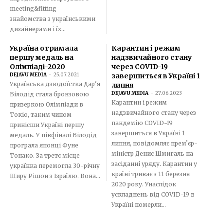
meeting&fitting —
знайомства з українськими
дизайнерами і їх...
Україна отримала
Карантин і режим
першу медаль на
надзвичайного стану
Олімпіаді-2020
через COVID-19
DEJAVU MEDIA
-
25.07.2021
завершиться в Україні 1
Українська дзюдоїстка Дар'я
липня
DEJAVU MEDIA
-
27.06.2023
Білодід стала бронзовою
Карантин і режим
призеркою Олімпіади в
надзвичайного стану через
Токіо, таким чином
пандемію COVID-19
принісши Україні першу
завершиться в Україні 1
медаль. У півфіналі Білодід
липня, повідомляє премʼєр-
програла японці Фуне
міністр Денис Шмигаль на
Тонако. За третє місце
засіданні уряду. Карантин у
українка перемогла 30-річну
країні триває з 11 березня
Ширу Рішон з Ізраїлю. Вона...
2020 року. Унаслідок
ускладнень від COVID-19 в
Україні померли...