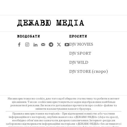
ДЕЖАВЮ МЕДІА
ВПОДОБАТИ
ПРОЄКТИ
DJV MOVIES
DJV SPORT
DJV WILD
DJV STORE (скоро)
Ми використовуємо cookie, для того щоб збирати статистику та робити контент
цікавішим. Також cookie використовуються задля відображення найбільш
релевантної реклами. Ви можете детальніше прочитати про cookie-файли та
змінити налаштування вашого браузера.
Правила використання матеріалів - При відтворенні повністю або частини
інформаційного матеріалу, опублікованого на «ДЕЖАВЮ МЕДІА» (deja-vu.space),
необхідно обов’язково зазначати джерело запозичення. Інтернет-ресурсам
заборонено відтворювати інформаційні матеріали «ДЕЖАВЮ МЕДІА» без активного і