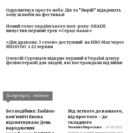
Одружитися просто неба: Дія та “Вирій” відкриють
зону шлюбів на фестивалі
Новий голос українського поп-року: SHADE
випустив перший трек «Серце палає»
«Дім дракона: 3 сезон» доступний на HBO Max через
MEGOGO з 22 червня
Олексій Суровцев відкриє перший в Україні центр
фелінотерапії для людей, які постраждали від війни
Популярні записи
Без подібних: fashion-
Від легкого до важкого,
ком’юніті Києва
від простого – до
відсвяткувало День
складного
народження
Ульяніна Мирослава
-
04.10.2022
Зміни в житті починаються з