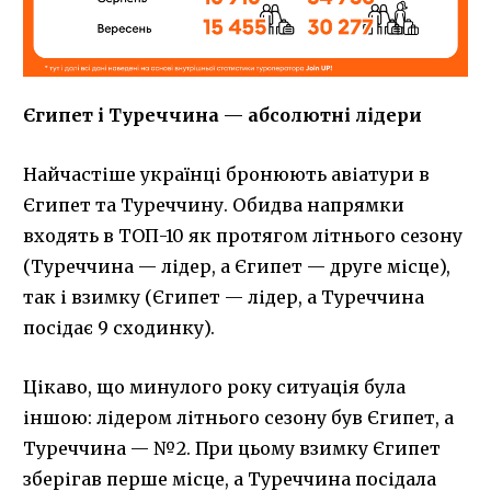
Єгипет і Туреччина — абсолютні лідери
Найчастіше українці бронюють авіатури в
Єгипет та Туреччину. Обидва напрямки
входять в ТОП-10 як протягом літнього сезону
(Туреччина — лідер, а Єгипет — друге місце),
так і взимку (Єгипет — лідер, а Туреччина
посідає 9 сходинку).
Цікаво, що минулого року ситуація була
іншою: лідером літнього сезону був Єгипет, а
Туреччина — №2. При цьому взимку Єгипет
зберігав перше місце, а Туреччина посідала