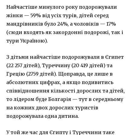
Найчастіше минулого року подорожували
жінки — 59% від усіх турів, дітей серед
мандрівників було 24%, а чоловіків — 17%
(сюди входять як закордонні подорожі, так і
тури Україною).
З дітьми найчастіше подорожували в Єгипет
(22 257 дітей), Туреччину (20 419 дітей) та
Грецію (2759 дітей). Щоправда, це лише в
абсолютних цифрах, а якщо подивитись
співвідношення кількості дорослих та дітей,
то лідером буде Болгарія — тут в середньому
на кожних двох дорослих туристів
подорожувала одна дитина.
У той же час для Єгипту і Туреччини таке