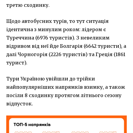
третю сходинку.
Щодо автобусних турів, то тут ситуація
ідентична з минулим роком: лідером є
Туреччина (6976 туристів). З невеликим
відривом від неї йде Болгарія (6642 туристи), а
далі Чорногорія (2226 туристів) та Греція (1861
турист).
Тури Україною увійшли до трійки
найпопулярніших напрямків взимку, а також
посіли 8 сходинку протягом літнього сезону
відпусток.