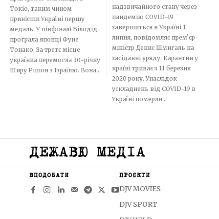
надзвичайного стану через
Токіо, таким чином
пандемію COVID-19
принісши Україні першу
завершиться в Україні 1
медаль. У півфіналі Білодід
липня, повідомляє премʼєр-
програла японці Фуне
міністр Денис Шмигаль на
Тонако. За третє місце
засіданні уряду. Карантин у
українка перемогла 30-річну
країні триває з 11 березня
Ширу Рішон з Ізраїлю. Вона...
2020 року. Унаслідок
ускладнень від COVID-19 в
Україні померли...
ДЕЖАВЮ МЕДІА
ВПОДОБАТИ
ПРОЄКТИ
DJV MOVIES
DJV SPORT