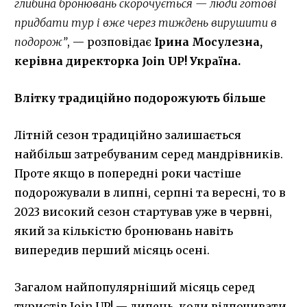
глибина бронювань скорочується — люди готові
придбати тур і вже через тиждень вирушити в
подорож”
, — розповідає
Ірина Мосулезна,
керівна директорка Join UP! Україна.
Влітку традиційно подорожують більше
Літній сезон традиційно залишається
найбільш затребуваним серед мандрівників.
Проте якщо в попередні роки частіше
подорожували в липні, серпні та вересні, то в
2023 високий сезон стартував уже в червні,
який за кількістю бронювань навіть
випередив перший місяць осені.
Загалом найпопулярніший місяць серед
туристів Join UP! — липень, коли відпочивати