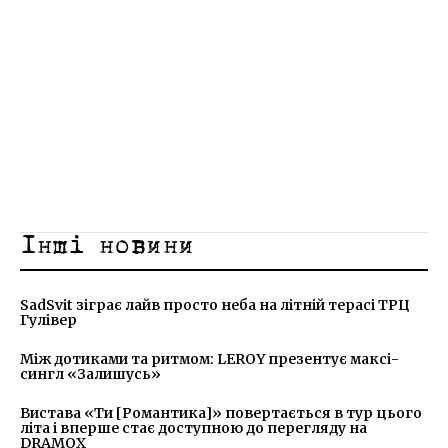
Інші новини
SadSvit зіграє лайв просто неба на літній терасі ТРЦ
Гулівер
Між дотиками та ритмом: LEROY презентує максі-
сингл «Залишусь»
Вистава «Ти [Романтика]» повертається в тур цього
літа і вперше стає доступною до перегляду на
DRAMOX