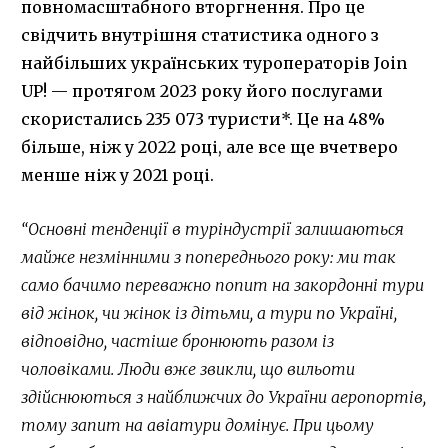
повномасштабного вторгнення. Про це
свідчить внутрішня статистика одного з
найбільших українських туроператорів Join
UP! — протягом 2023 року його послугами
скористались 235 073 туристи*. Це на 48%
більше, ніж у 2022 році, але все ще вчетверо
менше ніж у 2021 році.
“Основні тенденції в туріндустрії залишаються
майже незмінними з попереднього року: ми так
само бачимо переважно попит на закордонні тури
від жінок, чи жінок із дітьми, а тури по Україні,
відповідно, частіше бронюють разом із
чоловіками. Люди вже звикли, що вильоти
здійснюються з найближчих до України аеропортів,
тому запит на авіатури домінує. При цьому