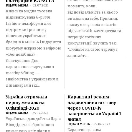
платформи KAPSULA
DEJAVU MEDIA
-
02.07.2021
моменту, коли
Київська модна тусовка
відповідальність за нього
відзсвяткувала 6-річчя
ви взяли на себе. Принцип,
fashion-платформи для
якому я вчу своїх клієнтів
підтримки і розвитку
під час health-менторства та
нішевих українських
нутриціологічних
брендів KAPSULA і відкриття
консультації, звучить так:
шоуруму яскравою вечіркою
“Гляньте на свою тарілку і
«Без подібних».
запитайте...
Святкування Дня
народження стартувало з
meeting&fitting —
знайомства з українськими
дизайнерами і їх...
Україна отримала
Карантин і режим
першу медаль на
надзвичайного стану
Олімпіаді-2020
через COVID-19
DEJAVU MEDIA
-
25.07.2021
завершиться в Україні 1
Українська дзюдоїстка Дар'я
липня
DEJAVU MEDIA
-
27.06.2023
Білодід стала бронзовою
Карантин і режим
призеркою Олімпіади в