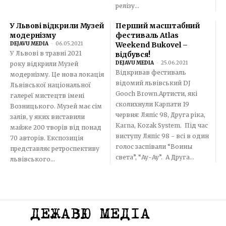
релізу...
У Львові відкрили Музей
Перший масштабний
модернізму
фестиваль Atlas
DEJAVU MEDIA
-
06.05.2021
Weekend Bukovel –
У Львові в травні 2021
відбувся!
DEJAVU MEDIA
-
25.06.2021
року відкрили Музей
Відкривав фестиваль
модернізму. Це нова локація
відомий львівський DJ
Львівської національної
Gooch Brown.Артисти, які
галереї мистецтв імені
сколихнули Карпати 19
Возницького. Музей має сім
червня: Ляпіс 98, Друга ріка,
залів, у яких виставили
Karna, Kozak System. Під час
майже 200 творів від понад
виступу Ляпіс 98 - всі в один
70 авторів. Експозиція
голос заспівали “Воины
представляє ретроспективу
света”, “Ау-Ау”. А Друга...
львівського...
ДЕЖАВЮ МЕДІА