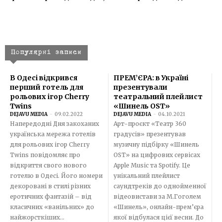
Популярні записи
В Одесі відкрився
ПРЕМ’ЄРА: в Україні
перший готель для
презентували
рольових ігор Cherry
театральний плейлист
Twins
«Шинель OST»
DEJAVU MEDIA
-
09.02.2022
DEJAVU MEDIA
-
04.10.2021
Напередодні Дня закоханих
Арт-проєкт «Театр 360
українська мережа готелів
градусів» презентував
для рольових ігор Cherry
музичну підбірку «Шинель
Twins повідомляє про
OST» на цифрових сервісах
відкриття свого нового
Apple Music та Spotify. Це
готелю в Одесі. Його номери
унікальний плейлист
декоровані в стилі різних
саундтреків до однойменної
еротичних фантазій – від
відеовистави за М.Гоголем
класичних «ванільних» до
«Шинель», онлайн-прем’єра
найжорсткіших...
якої відбулася цієї весни. До