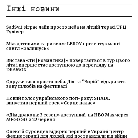
Інші новини
SadSvit зіграє лайв просто неба на літній терасі ТРЦ
Гулівер
Між дотиками та ритмом: LEROY презентує максі-
сингл «Залишусь»
Вистава «Ти [Романтика]» повертається в тур цього
літа і вперше стає доступною до перегляду на
DRAMOX
Одружитися просто неба: Дія та “Вирій” відкриють
зону шлюбів на фестивалі
Новий голос українського поп-року: SHADE
випустив перший трек «Серце палає»
«Дім дракона: 3 сезон» доступний на HBO Max через
MEGOGO з 22 червня
Олексій Суровцев відкриє перший в Україні центр
фелінотерапії для людей, які постраждали від війни