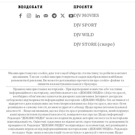
ВПОДОБАТИ
ПРОЄКТИ
DJV MOVIES
DJV SPORT
DJV WILD
DJV STORE (скоро)
Ми використовуємо cookie, для того щоб збирати статистику та робити контент
цікавішим. Також cookie використовуються задля відображення найбільш
релевантної реклами. Ви можете детальніше прочитати про cookie-файли та
змінити налаштування вашого браузера.
Правила використання матеріалів - При відтворенні повністю або частини
інформаційного матеріалу, опублікованого на «ДЕЖАВЮ МЕДІА» (deja-vu.space),
необхідно обов’язково зазначати джерело запозичення. Інтернет-ресурсам
заборонено відтворювати інформаційні матеріали «ДЕЖАВЮ МЕДІА» без активного і
відкритого для пошукових систем гіперпосилання на deja-vu.space, яке має бути
розміщено в самому тексті, не нижче другого абзацу. Щодо права інтелектуальної
власності - Якщо ви виявили, що на deja-vu.space розміщено матеріал, який порушує
ваші права інтелектуальної власності, повідомте нас про це. Щодо інформації -
Редакція "ДЕЖАВЮ МЕДІА" може не поділяти думки авторів і не несе за їх матеріали
відповідальність. Оціночні судження не підлягають спростуванню та доведенню їх
правдивості. Редакція "ДЕЖАВЮ МЕДІА" не відповідає за коментарі, які розміщені в
соціальних мережах під інформаційними матеріалами «ДЕЖАВЮ МЕДІА». Редакція
не надає будь-яких консультацій та не вступає в дискусії з читачами. Щодо