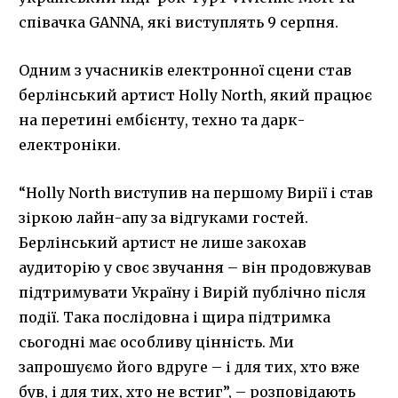
співачка GANNA, які виступлять 9 серпня.
Одним з учасників електронної сцени став
берлінський артист Holly North, який працює
на перетині ембієнту, техно та дарк-
електроніки.
“Holly North виступив на першому Вирії і став
зіркою лайн-апу за відгуками гостей.
Берлінський артист не лише закохав
аудиторію у своє звучання – він продовжував
підтримувати Україну і Вирій публічно після
події. Така послідовна і щира підтримка
сьогодні має особливу цінність. Ми
запрошуємо його вдруге – і для тих, хто вже
був, і для тих, хто не встиг”, – розповідають