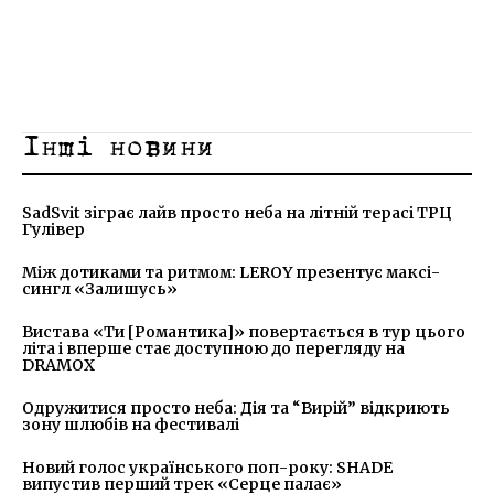
Інші новини
SadSvit зіграє лайв просто неба на літній терасі ТРЦ
Гулівер
Між дотиками та ритмом: LEROY презентує максі-
сингл «Залишусь»
Вистава «Ти [Романтика]» повертається в тур цього
літа і вперше стає доступною до перегляду на
DRAMOX
Одружитися просто неба: Дія та “Вирій” відкриють
зону шлюбів на фестивалі
Новий голос українського поп-року: SHADE
випустив перший трек «Серце палає»