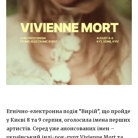
Етнічно-електронна подія “Вирій”, що пройде
у Києві 8 та 9 серпня, оголосила імена перших
артистів. Серед уже анонсованих імен –
український інді-рок-гурт Vivienne Mort та