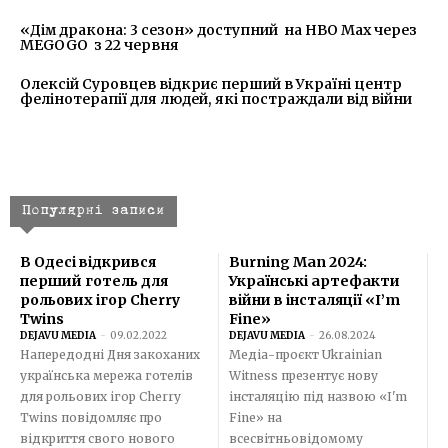
«Дім дракона: 3 сезон» доступний на HBO Max через
MEGOGO з 22 червня
Олексій Суровцев відкриє перший в Україні центр
фелінотерапії для людей, які постраждали від війни
Популярні записи
В Одесі відкрився
Burning Man 2024:
перший готель для
Українські артефакти
рольових ігор Cherry
війни в інсталяції «I’m
Twins
Fine»
DEJAVU MEDIA
-
09.02.2022
DEJAVU MEDIA
-
26.08.2024
Напередодні Дня закоханих
Медіа-проєкт Ukrainian
українська мережа готелів
Witness презентує нову
для рольових ігор Cherry
інсталяцію під назвою «I'm
Twins повідомляє про
Fine» на
відкриття свого нового
всесвітньовідомому