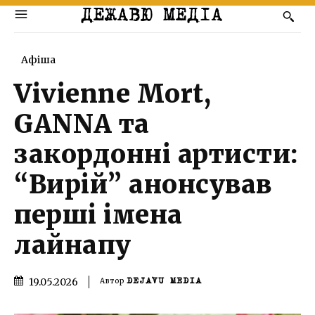
ДЕЖАВЮ МЕДІА
Афіша
Vivienne Mort,
GANNA та
закордонні артисти:
“Вирій” анонсував
перші імена
лайнапу
19.05.2026
Автор
DEJAVU MEDIA