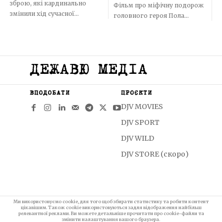
зброю, які кардинально
Фільм про міфічну подорож
змінили хід сучасної...
головного героя Пола...
ДЕЖАВЮ МЕДІА
ВПОДОБАТИ
ПРОЄКТИ
DJV MOVIES
DJV SPORT
DJV WILD
DJV STORE (скоро)
Ми використовуємо cookie, для того щоб збирати статистику та робити контент
цікавішим. Також cookie використовуються задля відображення найбільш
релевантної реклами. Ви можете детальніше прочитати про cookie-файли та
змінити налаштування вашого браузера.