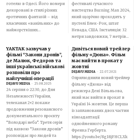
готелю в Одесі. Його номери
фестивалі сучасного
декоровані в стилі різних
мистецтва Burning Man 2024,
еротичних фантазій – від
який щорічно проходить у
класичних «ванільних» до
пустелі Блек-Рок, штат
найжорсткіших...
Невада, США. Інсталяція: 32
метри завдовжки, 7 метрів...
YAKTAK зазвучав у
Дивіться новий трейлер
фільмі “Закони дронів”,
фільму «Дюна». Фільм
де Малюк, Федоров та
має вийти в прокат у
інші українські військові
жовтні
розповіли про
DEJAVU MEDIA
-
22.07.2021
Оприлюднили новий трейлер
найгучніші операції
DEJAVU MEDIA
-
25.08.2025
фільму «Дюна» від
24 серпня о 22:30, до Дня
режисера Дені Вільньова,
Незалежності України,
який має вийти в прокат в
телеканал 2+2 покаже
Україні 14 жовтня. Це перша
продовження резонансного
із запланованих двох частин
документального проєкту
кіноадаптації
“Володарі неба”. Третя серія
однойменного роману
під назвою “Закони дронів”
Френка Герберта.
розповідає про людей та
https://youtu.be/8g18jFHCLXk