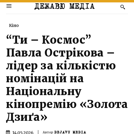
ДЕЖАВЮ МЕДІА
Кіно
“Ти – Космос”
Павла Острікова –
лідер за кількістю
номінацій на
Національну
кінопремію «Золота
Дзиґа»
14.05.2026
Автор
DEJAVU MEDIA