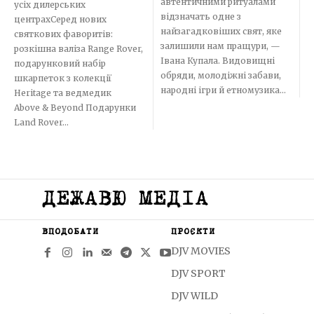
автентичними ритуалами
усіх дилерських
відзначать одне з
центрахСеред нових
найзагадковіших свят, яке
святкових фаворитів:
залишили нам пращури, —
розкішна валіза Range Rover,
Івана Купала. Видовищні
подарунковий набір
обряди, молодіжні забави,
шкарпеток з колекції
народні ігри й етномузика...
Heritage та ведмедик
Above & Beyond Подарунки
Land Rover...
ДЕЖАВЮ МЕДІА
ВПОДОБАТИ
ПРОЄКТИ
DJV MOVIES
DJV SPORT
DJV WILD