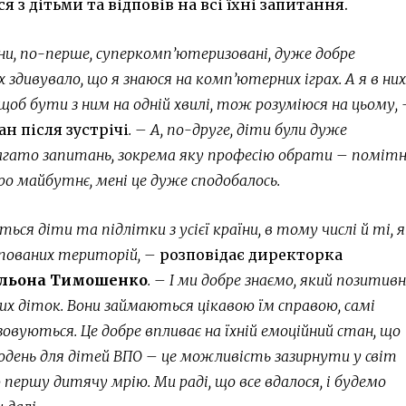
я з дітьми та відповів на всі їхні запитання.
ни, по-перше, суперкомп’ютеризовані, дуже добре
х здивувало, що я знаюся на комп’ютерних іграх. А я в ни
, щоб бути з ним на одній хвилі, тож розуміюся на цьому,
н після зустрічі
. – А, по-друге, діти були дуже
агато запитань, зокрема яку професію обрати – помітн
о майбутнє, мені це дуже сподобалось.
ься діти та підлітки з усієї країни, в тому числі й ті, я
упованих територій, –
розповідає директорка
льона Тимошенко
. – І ми добре знаємо, який позитив
цих діток. Вони займаються цікавою їм справою, самі
овуються. Це добре впливає на їхній емоційний стан, що
нодень для дітей ВПО – це можливість зазирнути у світ
ю першу дитячу мрію. Ми раді, що все вдалося, і будемо