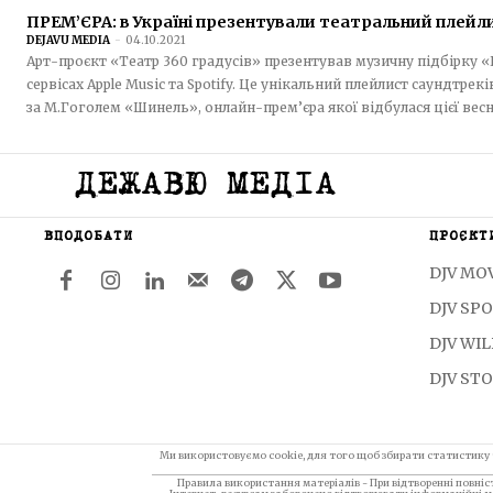
ПРЕМ’ЄРА: в Україні презентували театральний плей
DEJAVU MEDIA
-
04.10.2021
Арт-проєкт «Театр 360 градусів» презентував музичну підбірку
сервісах Apple Music та Spotify. Це унікальний плейлист саундтре
за М.Гоголем «Шинель», онлайн-прем’єра якої відбулася цієї весни.
ДЕЖАВЮ МЕДІА
ВПОДОБАТИ
ПРОЄКТ
DJV MO
DJV SP
DJV WI
DJV STO
Ми використовуємо cookie, для того щоб збирати статистику
Правила використання матеріалів - При відтворенні повні