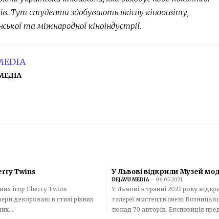
лів. Тут студенти здобувають якісну кіноосвіту,
нської та міжнародної кіноіндустрії.
MEDIA
МЕДІА
erry Twins
У Львові відкрили Музей мо
DEJAVU MEDIA
-
06.05.2021
вих ігор Cherry Twins
У Львові в травні 2021 року відк
ери декоровані в стилі різних
галереї мистецтв імені Возницького. Музей має сім залів, у яких виставили майже 200 
х...
понад 70 авторів. Експозиція пре