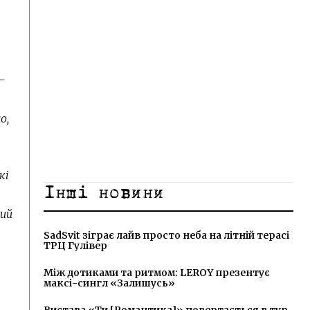
х
 –
о,
кі
Інші новини
ний
SadSvit зіграє лайв просто неба на літній терасі
ТРЦ Гулівер
Між дотиками та ритмом: LEROY презентує
максі-сингл «Залишусь»
Вистава «Ти [Романтика]» повертається в тур