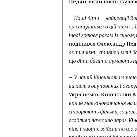
Педан
, який поспілкувавс
– Наші діти – найкращі! Во
орієнтуються в цій темі. І ї
іноді граюся разом із сином
поділився Олександр Педа
активними, ставили мені б
що діти багато думають пр
– У нашій Кіношколі навчают
виїхали з окупованих і деок
Української Кіношколи
А
вплив має кінонавчання на 
створюють фільми, соціаліз
особливо важливо зараз. Кі
кіно і навіть здійснити сво