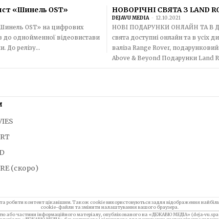
лист «Шинель OST»
НОВОРІЧНІ СВЯТА З LAND R
DEJAVU MEDIA
-
12.10.2021
 «Шинель OST» на цифрових
НОВІ ПОДАРУНКИ ОНЛАЙН ТА В ДИЛЕРСЬКИХ ЦЕНТРАХ 
ків до однойменної відеовистави
свята доступні онлайн та в усіх 
 До релізу...
валіза Range Rover, подарунковий
Above & Beyond Подарунки Land Ro
И
VIES
ORT
LD
RE (скоро)
 та робити контент цікавішим. Також cookie використовуються задля відображення найбіл
cookie-файли та змінити налаштування вашого браузера.
стю або частини інформаційного матеріалу, опублікованого на «ДЕЖАВЮ МЕДІА» (deja-vu.spac