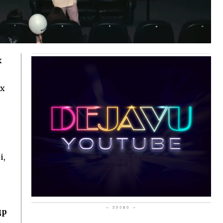
х
их
і,
- ПРОМО -
др