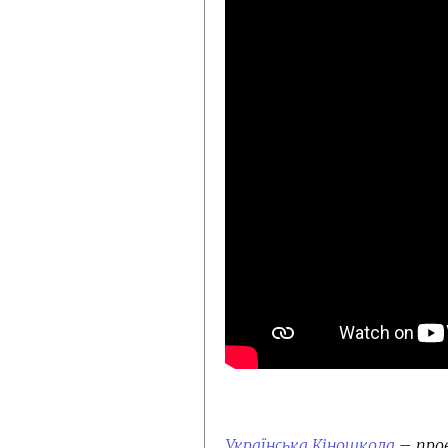
Українська Кіношкола
– пров