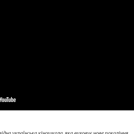
ідна українська кіношкола, яка виховує нове покоління