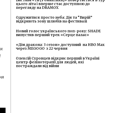
цього літа і вперше стає доступною до
перегляду на DRAMOX
Одружитися просто неба: Дія та “Вирій”
відкриють зону шлюбів на фестивалі
Новий голос українського поп-року: SHADE
випустив перший трек «Серце палає»
«Дім дракона: 3 сезон» доступний на HBO Max
через MEGOGO з 22 червня
их
і
Олексій Суровцев відкриє перший в Україні
центр фелінотерапії для людей, які
постраждали від війни
ня