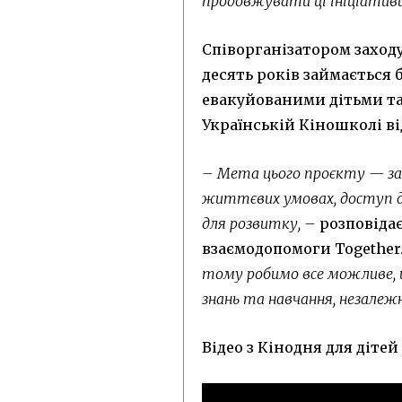
продовжувати ці ініціативи
Співорганізатором заход
десять років займається 
евакуйованими дітьми та
Українській Кіношколі ві
– Мета цього проєкту — заб
життєвих умовах, доступ до
для розвитку, –
розповіда
взаємодопомоги Together
тому робимо все можливе,
знань та навчання, незале
Відео з Кінодня для дітей