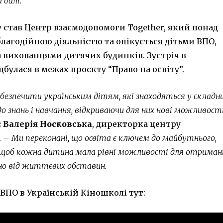
 далі.
у став Центр взаємодопомоги Together, який понад
благодійною діяльністю та опікується дітьми ВПО,
 вихованцями дитячих будинків. Зустріч в
дбулася в межах проєкту “Право на освіту”.
езпечити українським дітям, які знаходяться у складн
 знань і навчання, відкриваючи для них нові можливост
є
Валерія Носковська
, директорка центру
.
– Ми переконані, що освіта є ключем до майбутнього,
 щоб кожна дитина мала рівні можливості для отриман
жно від життєвих обставин.
 ВПО в Українській Кіношколі тут: