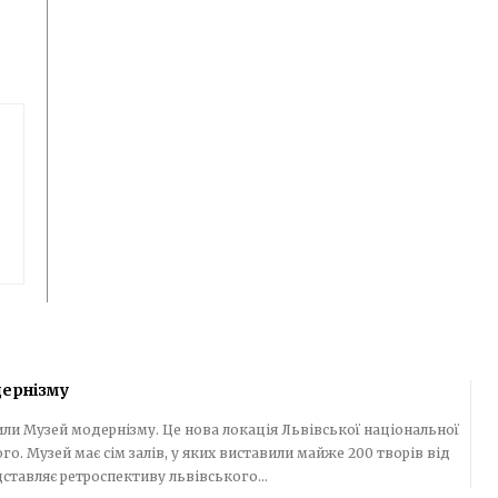
дернізму
рили Музей модернізму. Це нова локація Львівської національної
творів від
дставляє ретроспективу львівського...