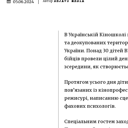
05.06.2024
Автор
DEJAVU MEDIA
В Українській Кіношколі
та деокупованих територі
України. Понад 30 дітей
бійців провели цілий де
зсередини, як створюєтьс
Протягом усього дня діти
пов’язаних із кінопрофес
режисурі, написанню сце
фахових психологів.
Спеціальним гостем захо