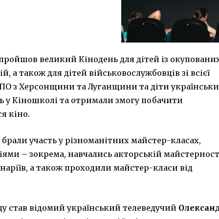
 пройшов великий Кінодень для дітей із окуповани
й, а також для дітей військовослужбовців зі всієї
 ВПО з Херсонщини та Луганщини та діти українськ
нь у Кіношколі та отримали змогу побачити
я кіно.
 брали участь у різноманітних майстер-класах,
іями – зокрема, навчались акторській майстерност
наріїв, а також проходили майстер-класи від
ду став відомий український телеведучий
Олексан