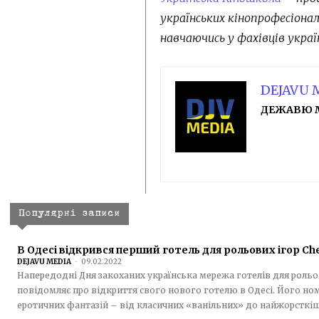
українських кінопрофесіона
навчаючись у фахівців украї
DEJAVU 
ДЕЖАВЮ 
Популярні записи
В Одесі відкрився перший готель для рольових ігор Ch
DEJAVU MEDIA
-
09.02.2022
Напередодні Дня закоханих українська мережа готелів для рольо
повідомляє про відкриття свого нового готелю в Одесі. Його ном
еротичних фантазій – від класичних «ванільних» до найжорсткіши