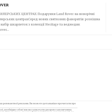
OVER
Подарунки Land Rover на новорічні
дилерських центрахСеред нових святкових фаворитів: розкішна
 набір шкарпеток з колекції Heritage та ведмедик
ver...
ьш релевантної реклами. Ви можете детальніше прочитати про
e), необхідно обов’язково зазначати джерело запозичення.