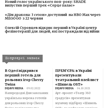
Новий голос українського поп-року: SHADE
випустив перший трек «Серце палає»
«Дім дракона: 3 сезон» доступний на HBO Max через
MEGOGO з 22 червня
Олексій Суровцев відкриє перший в Україні центр
фелінотерапії для людей, які постраждали від війни
Популярні записи
В Одесі відкрився
ПРЕМ’ЄРА: в Україні
перший готель для
презентували
рольових ігор Cherry
театральний плейлист
Twins
«Шинель OST»
DEJAVU MEDIA
-
09.02.2022
DEJAVU MEDIA
-
04.10.2021
Напередодні Дня закоханих
Арт-проєкт «Театр 360
українська мережа готелів
градусів» презентував
для рольових ігор Cherry
музичну підбірку «Шинель