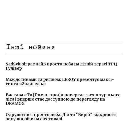
Інші новини
SadSvit зіграє лайв просто неба на літній терасі ТРЦ
Гулівер
Між дотиками та ритмом: LEROY презентує максі-
сингл «Залишусь»
Вистава «Ти [Романтика]» повертається в тур цього
літа і вперше стає доступною до перегляду на
DRAMOX
Одружитися просто неба: Дія та “Вирій” відкриють
зону шлюбів на фестивалі