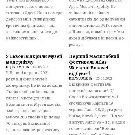
Twins повідомляє про
OST» на цифрових сервісах
відкриття свого нового
Apple Music та Spotify. Це
готелю в Одесі. Його номери
унікальний плейлист
декоровані в стилі різних
саундтреків до однойменної
еротичних фантазій – від
відеовистави за М.Гоголем
класичних «ванільних» до
«Шинель», онлайн-прем’єра
найжорсткіших...
якої відбулася цієї весни. До
релізу...
У Львові відкрили Музей
Перший масштабний
модернізму
фестиваль Atlas
DEJAVU MEDIA
-
06.05.2021
Weekend Bukovel –
У Львові в травні 2021
відбувся!
DEJAVU MEDIA
-
25.06.2021
року відкрили Музей
Відкривав фестиваль
модернізму. Це нова локація
відомий львівський DJ
Львівської національної
Gooch Brown.Артисти, які
галереї мистецтв імені
сколихнули Карпати 19
Возницького. Музей має сім
червня: Ляпіс 98, Друга ріка,
залів, у яких виставили
Karna, Kozak System. Під час
майже 200 творів від понад
виступу Ляпіс 98 - всі в один
70 авторів. Експозиція
голос заспівали “Воины
представляє ретроспективу
света”, “Ау-Ау”. А Друга...