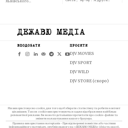
львівського...
ДЕЖАВЮ МЕДІА
ВПОДОБАТИ
ПРОЄКТИ
DJV MOVIES
DJV SPORT
DJV WILD
DJV STORE (скоро)
Ми використовуємо cookie, для того щоб збирати статистику та робити контент
цікавішим. Також cookie використовуються задля відображення найбільш
релевантної реклами. Ви можете детальніше прочитати про cookie-файли та
змінити налаштування вашого браузера.
Правила використання матеріалів - При відтворенні повністю або частини
інформаційного матеріалу, опублікованого на «ДЕЖАВЮ МЕДІА» (deja-vu.space),