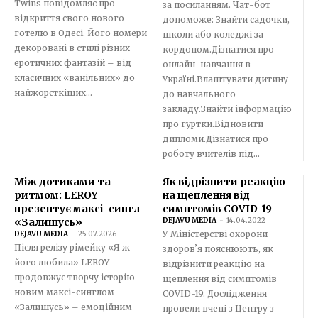
Twins повідомляє про
за посиланням. Чат-бот
відкриття свого нового
допоможе: Знайти садочки,
готелю в Одесі. Його номери
школи або коледжі за
декоровані в стилі різних
кордоном.Дізнатися про
еротичних фантазій – від
онлайн-навчання в
класичних «ванільних» до
Україні.Влаштувати дитину
найжорсткіших...
до навчального
закладу.Знайти інформацію
про гуртки.Відновити
дипломи.Дізнатися про
роботу вчителів під...
Між дотиками та
Як відрізнити реакцію
ритмом: LEROY
на щеплення від
презентує максі-сингл
симптомів COVID-19
«Залишусь»
DEJAVU MEDIA
-
14.04.2022
У Міністерстві охорони
DEJAVU MEDIA
-
25.07.2026
Після релізу рімейку «Я ж
здоровʼя пояснюють, як
його любила» LEROY
відрізнити реакцію на
продовжує творчу історію
щеплення від симптомів
новим максі-синглом
COVID-19. Дослідження
«Залишусь» – емоційним
провели вчені з Центру з