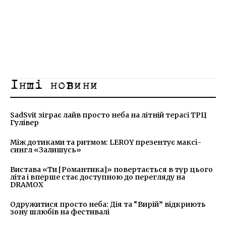
Інші новини
SadSvit зіграє лайв просто неба на літній терасі ТРЦ
Гулівер
Між дотиками та ритмом: LEROY презентує максі-
сингл «Залишусь»
Вистава «Ти [Романтика]» повертається в тур цього
літа і вперше стає доступною до перегляду на
DRAMOX
Одружитися просто неба: Дія та “Вирій” відкриють
зону шлюбів на фестивалі