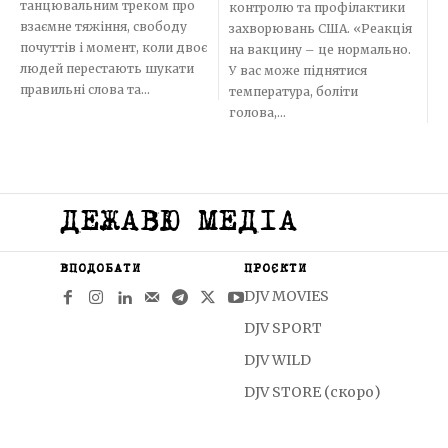
танцювальним треком про
контролю та профілактики
взаємне тяжіння, свободу
захворювань США. «Реакція
почуттів і момент, коли двоє
на вакцину – це нормально.
людей перестають шукати
У вас може піднятися
правильні слова та...
температура, боліти
голова,...
ДЕЖАВЮ МЕДІА
ВПОДОБАТИ
ПРОЄКТИ
DJV MOVIES
DJV SPORT
DJV WILD
DJV STORE (скоро)