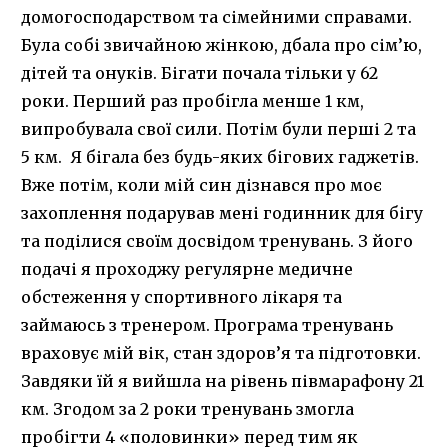
домогосподарством та сімейними справами.
Була собі звичайною жінкою, дбала про сім’ю,
дітей та онуків. Бігати почала тільки у 62
роки. Перший раз пробігла менше 1 км,
випробувала свої сили. Потім були перші 2 та
5 км. Я бігала без будь-яких бігових гаджетів.
Вже потім, коли мій син дізнався про моє
захоплення подарував мені годинник для бігу
та поділися своїм досвідом тренувань. З його
подачі я проходжу регулярне медичне
обстеження у спортивного лікаря та
займаюсь з тренером. Програма тренувань
враховує мій вік, стан здоров’я та підготовки.
Завдяки їй я вийшла на рівень півмарафону 21
км. Згодом за 2 роки тренувань змогла
пробігти 4 «половинки» перед тим як