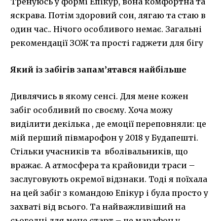
Тренуюсь у формі Епікур, вона комфортна та
яскрава. Потім здоровий сон, лягаю та стаю в
один час.. Нічого особливого немає. Загальні
рекомендації ЗОЖ та прості гаджети для бігу
Який із забігів запам’ятався найбільше
Дивлячись в якому сенсі. Для мене кожен
забіг особливий по своєму. Хоча можу
виділити декілька , де емоції переповняли: це
мій перший півмарофон у 2018 у Будапешті.
Стільки учасників та вболівальників, що
вражає. А атмосфера та крайовиди траси –
заслуговують окремої відзнаки. Тоді я поїхала
на цей забіг з командою Епікур і була просто у
захваті від всього. Та найважливіший на
сьогодні для мене старт – це марафон у