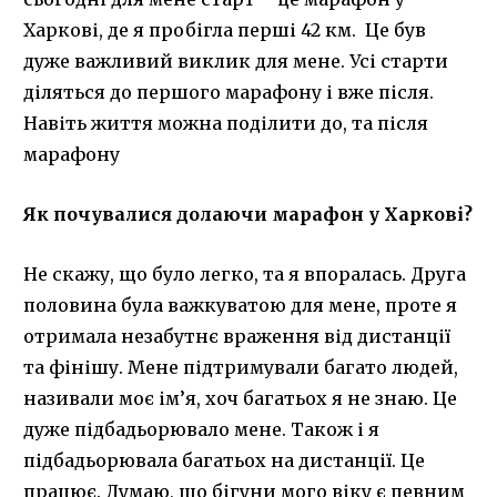
Харкові, де я пробігла перші 42 км. Це був
дуже важливий виклик для мене. Усі старти
діляться до першого марафону і вже після.
Навіть життя можна поділити до, та після
марафону
Як почувалися долаючи марафон у Харкові?
Не скажу, що було легко, та я впоралась. Друга
половина була важкуватою для мене, проте я
отримала незабутнє враження від дистанції
та фінішу. Мене підтримували багато людей,
називали моє ім’я, хоч багатьох я не знаю. Це
дуже підбадьорювало мене. Також і я
підбадьорювала багатьох на дистанції. Це
працює. Думаю, що бігуни мого віку є певним