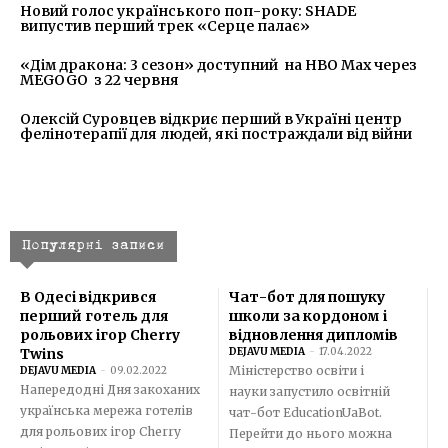
Новий голос українського поп-року: SHADE
випустив перший трек «Серце палає»
«Дім дракона: 3 сезон» доступний на HBO Max через
MEGOGO з 22 червня
Олексій Суровцев відкриє перший в Україні центр
фелінотерапії для людей, які постраждали від війни
Популярні записи
В Одесі відкрився
Чат-бот для пошуку
перший готель для
школи за кордоном і
рольових ігор Cherry
відновлення дипломів
Twins
DEJAVU MEDIA
-
17.04.2022
Міністерство освіти і
DEJAVU MEDIA
-
09.02.2022
Напередодні Дня закоханих
науки запустило освітній
українська мережа готелів
чат-бот EducationUaBot.
для рольових ігор Cherry
Перейти до нього можна