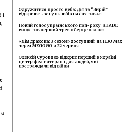
Одружитися просто неба: Дія та “Вирій”
відкриють зону шлюбів на фестивалі
 і
,
Новий голос українського поп-року: SHADE
випустив перший трек «Серце палає»
«Дім дракона: 3 сезон» доступний на HBO Max
через MEGOGO з 22 червня
Олексій Суровцев відкриє перший в Україні
центр фелінотерапії для людей, які
постраждали від війни
не
і
 а