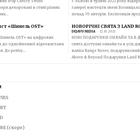
вих ігор Cherry Twins
У Львові в травні 2021 року відк
ери декоровані в стилі різних
галереї мистецтв імені Возницького. Музей має сім залів, у яких виставили майже 200 
х...
понад 70 авторів. Експозиція пре
лист «Шинель OST»
НОВОРІЧНІ СВЯТА З LAND R
DEJAVU MEDIA
-
12.10.2021
 «Шинель OST» на цифрових
НОВІ ПОДАРУНКИ ОНЛАЙН ТА В ДИЛЕРСЬКИХ ЦЕНТРАХ 
ків до однойменної відеовистави
свята доступні онлайн та в усіх 
 До релізу...
валіза Range Rover, подарунковий
Above & Beyond Подарунки Land Ro
И
VIES
ORT
LD
RE (скоро)