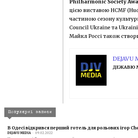
Philharmonic Society Awa
цією виставою HCMF (Hudde
частиною сезону культури
Council Ukraine та Ukraini
Майкл Россі також створи
DEJAVU 
ДЕЖАВЮ 
Популярні записи
В Одесі відкрився перший готель для рольових ігор Ch
DEJAVU MEDIA
-
09.02.2022