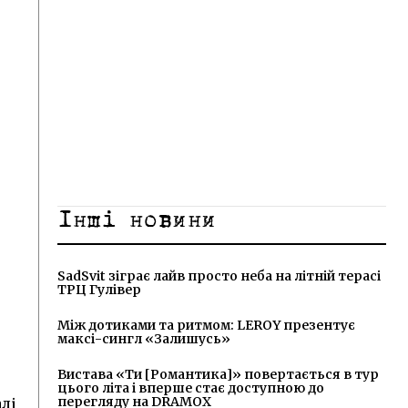
Інші новини
SadSvit зіграє лайв просто неба на літній терасі
ТРЦ Гулівер
Між дотиками та ритмом: LEROY презентує
максі-сингл «Залишусь»
Вистава «Ти [Романтика]» повертається в тур
цього літа і вперше стає доступною до
перегляду на DRAMOX
алі