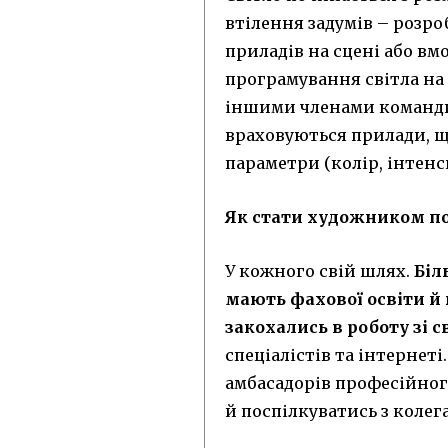
втілення задумів – розро
приладів на сцені або вм
програмування світла на
іншими членами команди.
враховуються прилади, що
параметри (колір, інтенси
Як стати художником по 
У кожного свій шлях.
Біл
мають фахової освіти й
закохались в роботу зі с
спеціалістів та інтернет
амбасадорів професійного
й поспілкуватись з колег