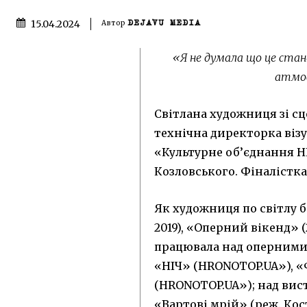
15.04.2024
Автор
DEJAVU MEDIA
«Я не думала що це ста
атмос
Світлана художниця зі с
технічна директорка віз
«Культурне об’єднання H
Козловського. Фіналістка
Як художниця по світлу б
2019), «Оперний вікенд» (20
працювала над оперними
«НІЧ» (HRONOTOP.UA»), «
(HRONOTOP.UA»); над вис
«Вартові мрій» (реж. Кос