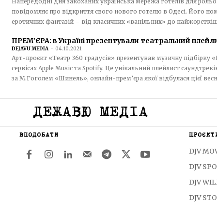
Напередодні Дня закоханих українська мережа готелів для рольо
повідомляє про відкриття свого нового готелю в Одесі. Його ном
еротичних фантазій – від класичних «ванільних» до найжорсткіши
ПРЕМ’ЄРА: в Україні презентували театральний плей
DEJAVU MEDIA
-
04.10.2021
Арт-проєкт «Театр 360 градусів» презентував музичну підбірку
сервісах Apple Music та Spotify. Це унікальний плейлист саундтре
за М.Гоголем «Шинель», онлайн-прем’єра якої відбулася цієї весни.
ДЕЖАВЮ МЕДІА
ВПОДОБАТИ
ПРОЄКТ
DJV MO
DJV SP
DJV WI
DJV STO