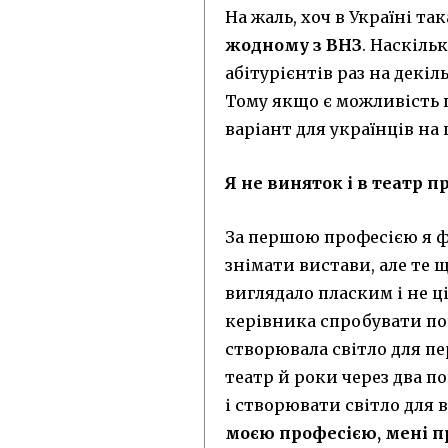
На жаль, хоч в Україні та
жодному з ВНЗ
. Наскіль
абітурієнтів раз на декіл
Тому якщо є можливість 
варіант для українців на
Я не виняток і в театр
За першою професією я ф
знімати вистави, але те 
виглядало пласким і не ц
керівника спробувати поп
створювала світло для пе
театр й роки через два 
і створювати світло для 
моєю професією, мені п