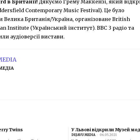
rd в Британії!
Дякуємо Грему Маккензі, який відк
rsfield Contemporary Music Festival). Це було
 Велика Британія/Україна, організоване British
an Institute (Український інститут). BBC 3 радіо та
ли аудіоверсії вистави.
MEDIA
МЕДІА
erry Twins
У Львові відкрили Музей мо
DEJAVU MEDIA
-
06.05.2021