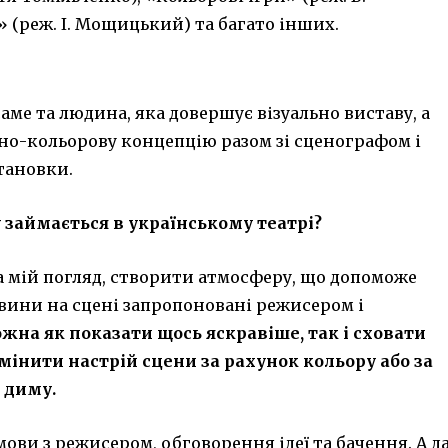
» (реж. І. Мощицький) та багато інших.
?
саме та людина, яка довершує візуально виставу, а
ьно-кольорову концепцію разом зі сценографом і
тановки.
 займається в українському театрі?
 на мій погляд, створити атмосферу, що допоможе
вини на сцені запропоновані режисером і
жна як показати щось яскравіше, так і сховати
мінити настрій сцени за рахунок кольору або за
 диму.
мови з режисером, обговорення ідеї та бачення. А д