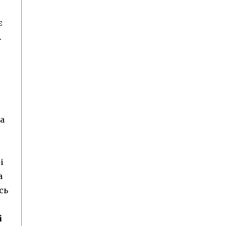
є
.
а
і
а
сь
і