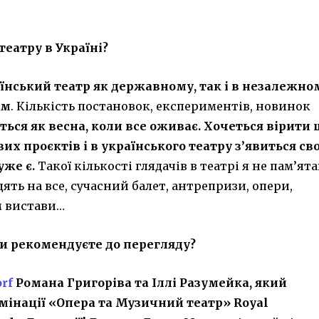
театру в Україні?
їнський театр як державному, так і в незалежно
ум
. Кількість постановок, експериментів, новинок
ться як весна, коли все оживає. Хочеться вірити 
вих проєктів і в українського театру з’явиться св
уже є.
Такої кількості глядачів в театрі я не пам’ят
дять на все, сучасний балет, антрепризи, опери,
м вистави…
и рекомендуєте до перегляду?
rf
Романа Григоріва та Іллі Разумейка, який
мінації «Опера та Музичний театр» Royal