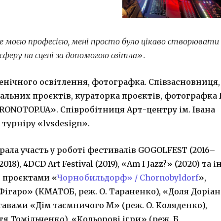
не моєю професією, мені просто було цікаво створювати
феру на сцені за допомогою світла».
ценічного освітлення, фотографка. Співзасновниця,
уальних проєктів, кураторка проєктів, фотографка 
RONOTOP.UA». Співробітниця Арт-центру ім. Івана
 турніру «lvsdesign».
рала участь у роботі фестивалів GOGOLFEST (2016–
18), 4DCD Art Festival (2019), «Am I Jazz?» (2020) та ін
 проєктами «
Чорнобильдорф» / Chornobyldorf
»,
Фігаро» (КМАТОБ, реж. О. Тараненко), «Доля Доріа
тавами «Дім таємничого М» (реж. О. Коляденко),
тя Томільченко), «Кольорові ігри» (реж. Б.