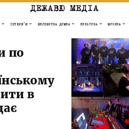
ДЕЖАВЮ МЕДІА
ІНТЕРВ’Ю
ЕКСПЕРТНА ДУМКА
КУЛЬТУРА
МУЗИКА
и по
їнському
пити в
дає