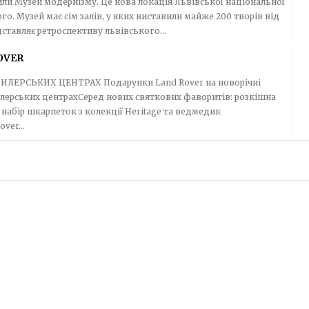
рили Музей модернізму. Це нова локація Львівської національної
творів від
дставляє ретроспективу львівського...
OVER
Подарунки Land Rover на новорічні
дилерських центрахСеред нових святкових фаворитів: розкішна
 набір шкарпеток з колекції Heritage та ведмедик
ver...