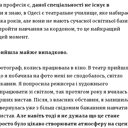
ка професія є,
даної спеціальності не існує в
ки я знаю, в Одесі є театральне училище, яке набира
ька років, але вони не мають сучасної освітньої бази
пройти навчання за кордоном, то це найкращий
 цей момент.
 прийшла майже випадково.
отограф, колись працювала в кіно. В театр прийшл
що я побачила на фото мені не сподобалось, світло
ікавим. Я попросила режисера і художнього
рацювати зі світлом, так протягом року я вчилась 
рших вистав. Після, з власних обставин, я залишил
повернулась уже з більш свідомим бажанням навчати
вистав.
Але навіть тоді я не думала що це стане
росто було цікаво створювати атмосферу на сцен