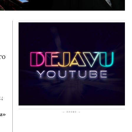
ГО
.;
- ПРОМО -
на»