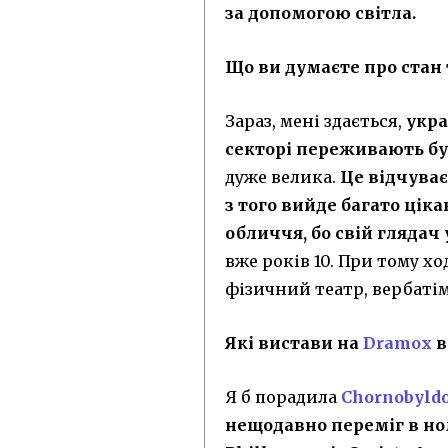
за допомогою світла.
Що ви думаєте про стан 
Зараз, мені здається,
укра
секторі переживають б
дуже велика.
Це відчуває
з того вийде багато ціка
обличчя, бо свій глядач 
вже років 10. При тому хо
фізичний театр, вербаті
Які вистави на
Dramox
в
Я б порадила
Chornobyldo
нещодавно переміг в но