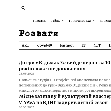
ГОЛОВНА
ВІЙНА
ФОТОРЕПОРТАЖ
НОВИНИ
Розваги
ART
Covid-19
Fashion
IT
NFT
І
До гри «Відьмак 3» вийде перше за 10
років сюжетне доповнення
28.05.2026
Польська студія CD Projekt Red анонсувала нове
доповнення до гри «Відьмак 3: Дикий гін». Реліз під назвою «Пісні
минулого» стане першим великим розширенням дл
Місце затишку й культурний кластер
V’YAVA на ВДНГ відкрив літній сезон
30.04.2024