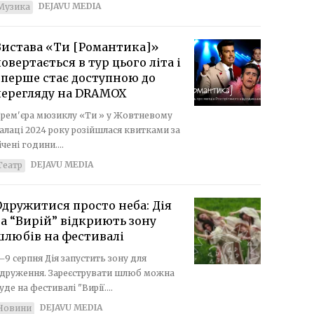
DEJAVU MEDIA
Музика
Вистава «Ти [Романтика]»
овертається в тур цього літа і
вперше стає доступною до
перегляду на DRAMOX
рем'єра мюзиклу «Ти » у Жовтневому
алаці 2024 року розійшлася квитками за
ічені години....
DEJAVU MEDIA
Театр
Одружитися просто неба: Дія
а “Вирій” відкриють зону
шлюбів на фестивалі
–9 серпня Дія запустить зону для
друження. Зареєструвати шлюб можна
уде на фестивалі "Вирії....
DEJAVU MEDIA
Новини