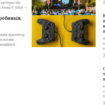
 артпростір
 —
робників,
п
ків відеоігор,
П
розповів
п
рмаційної
л
т
8
о
б