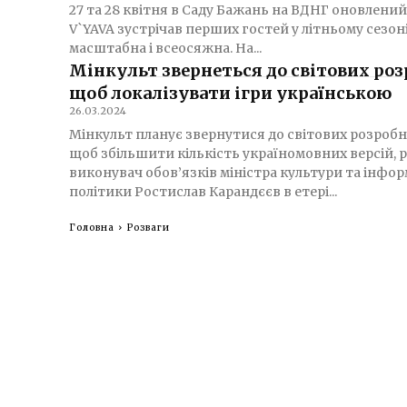
27 та 28 квітня в Саду Бажань на ВДНГ оновлений
V`YAVA зустрічав перших гостей у літньому сезоні. Нова V`YAVA
масштабна і всеосяжна. На...
Мінкульт звернеться до світових роз
щоб локалізувати ігри українською
26.03.2024
Мінкульт планує звернутися до світових розробни
щоб збільшити кількість україномовних версій, 
виконувач обов’язків міністра культури та інфо
політики Ростислав Карандєєв в етері...
Головна
Розваги