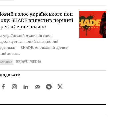
Новий голос українського поп-
року: SHADE випустив перший
трек «Серце палає»
а українській музичній сцені
ароджується новий загадковий
ерсонаж — SHADE. Анонімний артист,
кий ховає...
DEJAVU MEDIA
Музика
ПОДОБАТИ