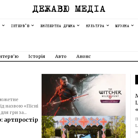
ДЕЖАВЮ МЕДІА
ІНТЕРВ’Ю
ЕКСПЕРТНА ДУМКА
КУЛЬТУРА
МУЗИКА
нтерв'ю
Історія
Авто
Анонс
 сюжетне
я гри за...
: артпростір
П
L
м