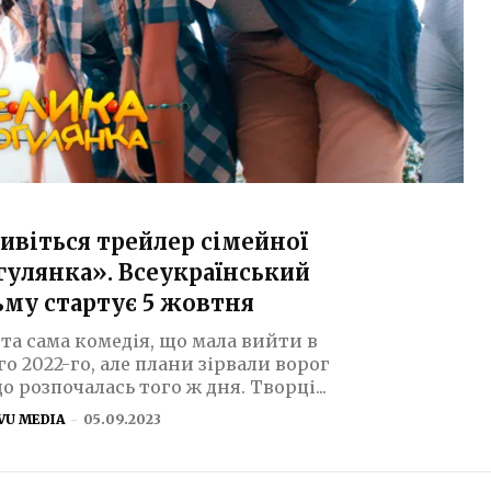
дивіться трейлер сімейної
гулянка». Всеукраїнський
ьму стартує 5 жовтня
та сама комедія, що мала вийти в
о 2022-го, але плани зірвали ворог
 розпочалась того ж дня. Творці...
VU MEDIA
-
05.09.2023