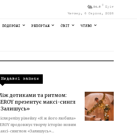
C
Kyiv
24.8
Четвер, 6 Серпня, 2026
ПОДОРОЖІ
РЕПОРТАЖ
СВІТ
ЧТИВО
Недавні записи
Між дотиками та ритмом:
LEROY презентує максі-сингл
«Залишусь»
ісля релізу рімейку «Я ж його любила»
EROY продовжує творчу історію новим
аксі-синглом «Залишусь»...